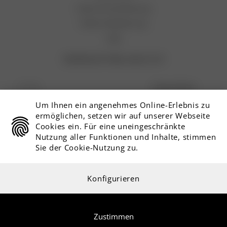
Datenschutzerklärung
Widerrufsbelehrung
AGB
NEWSLETTER SIGN UP
Anmelden
Um Ihnen ein angenehmes Online-Erlebnis zu
ermöglichen, setzen wir auf unserer Webseite
Cookies ein. Für eine uneingeschränkte
Nutzung aller Funktionen und Inhalte, stimmen
Sie der Cookie-Nutzung zu.
Konfigurieren
©2025 GOLDCIRCUS
Zustimmen
HALLO@GOLDCIRCUS.COM
/
SHOP