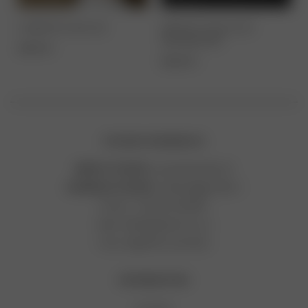
CHIFFON BLUSE
FRINGE BALLON
MINIKLEID
280,00
€
840,00
€
STUDIOS INNSBRUCK
BRAUT STUDIO
: Leopoldstraße 30
SCHMUCK STUDIO
: Liebeneggstraße 2
Phone:
+43
660 7003387
Mail:
hallo@goldcircus.at
Insta:
@goldcircusstudio
INFORMATION