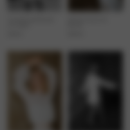
STANDESAMTKLEID
FRINGE BALLON
ACUARIO
BLUSE
630,00
€
460,00
€