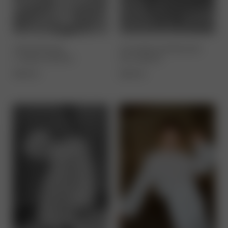
ZWEITEILER
STANDESAMTKLEID
CAPRICORNIO
ESCORPIO
960,00
€
660,00
€