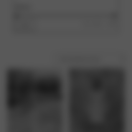
PREIS
Preis:
280 €
—
960 €
Filter