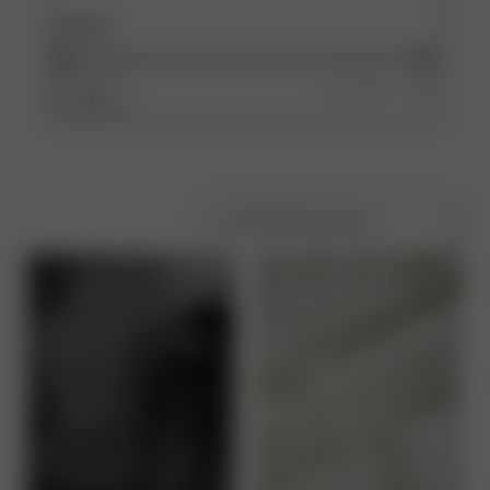
PREIS
Preis:
40 €
—
50 €
Filter