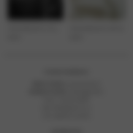
STRUMPFBAND TÜLL
STRUMPFBAND SPITZE
49,00
€
45,00
€
STUDIOS INNSBRUCK
BRAUT STUDIO
: Leopoldstraße 30
SCHMUCK STUDIO
: Liebeneggstraße 2
Phone:
+43
660 7003387
Mail:
hallo@goldcircus.at
Insta:
@goldcircusstudio
INFORMATION